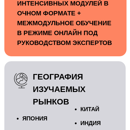
СЕВЕРНАЯ
АФРИКА
МАЛАЙЗИЯ
СИНГАПУР
ВЬЕТНАМ
ОЧНЫЙ ФОРМАТ:
КАЧЕСТВО
ЭКСКЛЮЗИВНОГО
ПОДХОДА
Интенсивная теория и
практическая работа под
руководством экспертов
Мастер-классы: инсайты без
редактуры
Подключение к комьюнити
Восточной перспективы:
возможность участия в