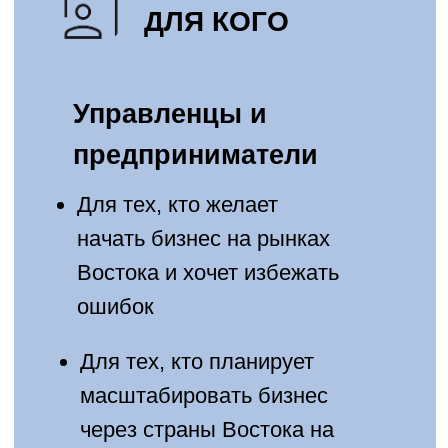
ЧТО ВЫ ПОЛУЧИТЕ?
✔ Комплекс знаний, опыта и
компетенций на уровне стратегий
и тактик работы с рынками
Востока
✔ Лучшие практики и готовые
решения — опыт, кейсы,
алгоритмы работы компаний,
успешно работающих на рынке
Востока
✔ Бизнес-модели,
адаптированные под ваш бизнес
✔ Персональные консультации с
разбором ошибок
✔ Пул потенциальных партнеров,
заинтересованных в
сотрудничестве
✔ Юридические и финансовые
консультации по регистрации