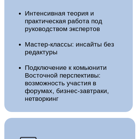
глобальный уровень
Для тех, кто уже
работает на рынках
Востока и хочет
увеличить прибыль
Специалисты по ВЭД,
маркетингу, продажам,
финансам, логистике,
юридическим вопросам,
развитию бизнеса и другим
направлениям