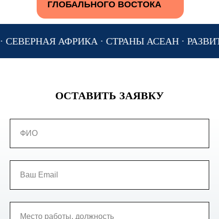
ГЛОБАЛЬНОГО ВОСТОКА
ФРИКА · СТРАНЫ АСЕАН · РАЗВИТАЯ АЗИЯ
КИ
ОСТАВИТЬ ЗАЯВКУ