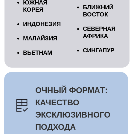
форумах, бизнес-завтраки,
нетворкинг
ДЛЯ КОГО
Управленцы и
предприниматели
Для тех, кто желает
начать бизнес на рынках
Востока и хочет избежать
ошибок
Для тех, кто планирует
масштабировать бизнес
через страны Востока на